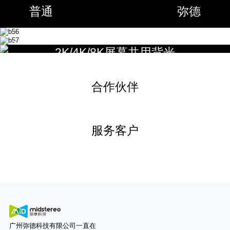
普通
弥德
（画中画）3D窗口化
支持多人同时跟踪观看
2K/4K/8K屏幕共用背光
3D窗口化可让
2D
和
3D
内容同屏显示。
多人眼3D图像实时投送，可让每个用户观看到分
例如：用户在进行3D视频会议的同时，可兼顾2D场
指向光场技术将图像显示与背光系统分离控制。
辨率不损失、帧率不下降、细腻流畅的3D图像，适
合作伙伴
景下的文字编辑，3D与2D场景之间互不影响。
厂商开发一款背光，便可兼容同一尺寸不同分辨率
用于大尺寸家庭场景，可同时跟踪3~5人。
3D窗口化显示具有极致的用户体验，同时可满足用
的液晶屏幕，可减少新款产品的研发投入。
户更多的场景使用。
服务客户
广州弥德科技有限公司一直在