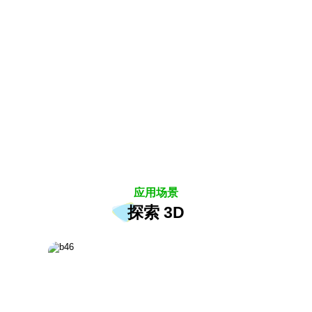
技术原理展示
时空混合控制，时间分像，空间分光，像源与光源分
离。
自主研发的随动光场技术，将3D图像实时、精准送入用
户眼中。
应用场景
探索 3D
用户